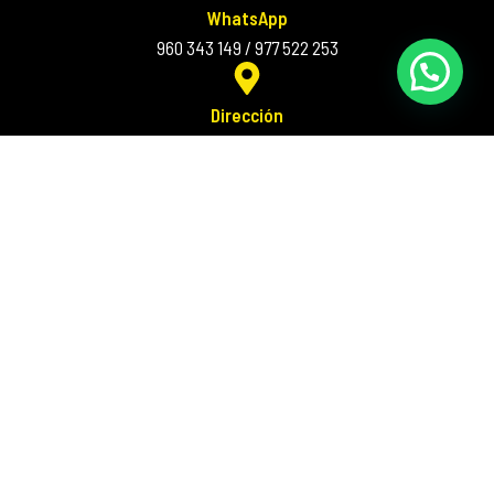
WhatsApp
960 343 149 / 977 522 253
Dirección
Av. Carlos Izaguirre 1497 Los Olivos
Correo
supervision@autospa.com.pe
Inicio
Nosotros
Trabaja con Nosotros
Contacto
Car Wash