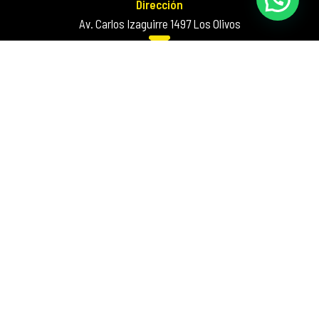
Dirección
Av. Carlos Izaguirre 1497 Los Olivos
Correo
supervision@autospa.com.pe
Inicio
Nosotros
Trabaja con Nosotros
Contacto
Car Wash
Undercoating
Tratamiento de Pintura
Lavado de Salón