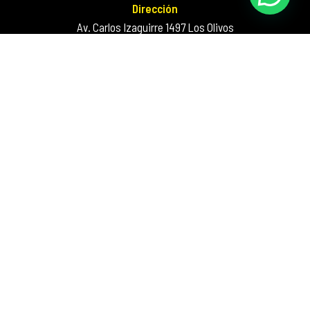
Dirección
Av. Carlos Izaguirre 1497 Los Olivos
Correo
supervision@autospa.com.pe
Inicio
Nosotros
Trabaja con Nosotros
Contacto
Car Wash
Undercoating
Tratamiento de Pintura
Lavado de Salón